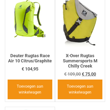
Deuter Rugtas Race
X-Over Rugtas
Air 10 Citrus/Graphite
Summersports M
Chilly Creek
€
104,95
€
109,00
€
75,00
Toevoegen aan
Toevoegen aan
winkelwagen
winkelwagen