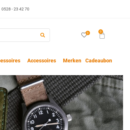
0528 - 23 42 70
0
0
essoires
Accessoires
Merken
Cadeaubon