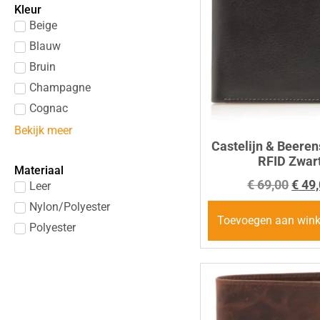
Kleur
Leather Design
Beige
Maverick
Blauw
The Chesterfield Brand
Bruin
Tony Perotti
Champagne
Vadobag
Cognac
Bekijk meer
Castelijn & Beerens
RFID Zwar
Materiaal
€
69,00
€
49,
Leer
Nylon/Polyester
Toevoegen aan win
Polyester