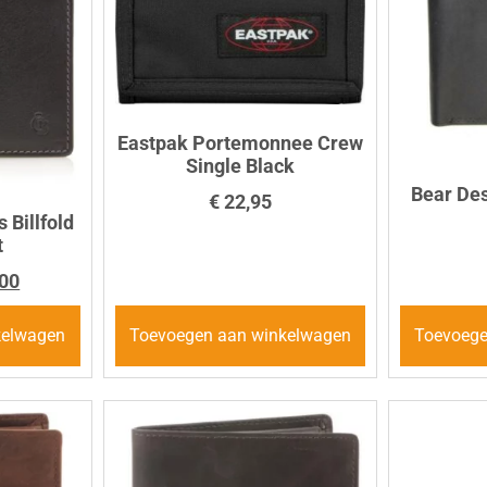
Eastpak Portemonnee Crew
Single Black
Bear Des
€
22,95
 Billfold
t
00
kelwagen
Toevoegen aan winkelwagen
Toevoege