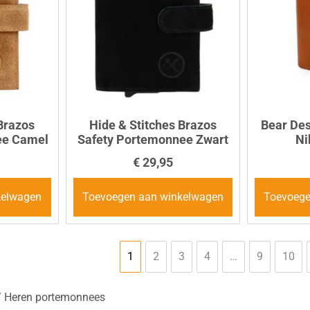
 Brazos
Hide & Stitches Brazos
Bear De
ee Camel
Safety Portemonnee Zwart
Ni
€
29,95
kelwagen
Toevoegen aan winkelwagen
Toevoege
1
2
3
4
…
9
10
 Heren portemonnees