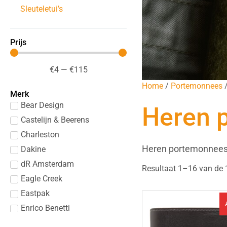
Sleuteletui’s
Prijs
€
4
—
€
115
Home
/
Portemonnees
/
Merk
Bear Design
Heren 
Castelijn & Beerens
Charleston
Heren portemonnee
Dakine
dR Amsterdam
Resultaat 1–16 van de 
Eagle Creek
Eastpak
Enrico Benetti
Hide & Stitches