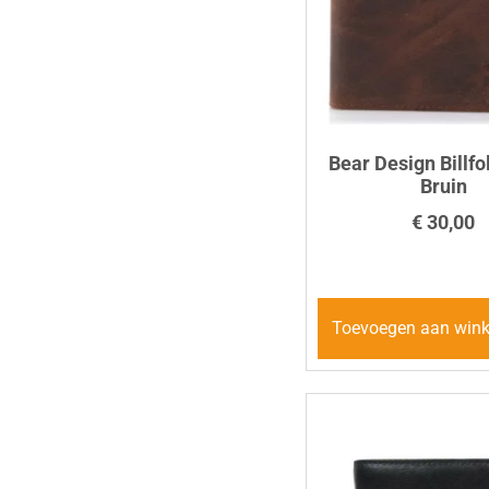
Bear Design Billfo
Bruin
€
30,00
Toevoegen aan win