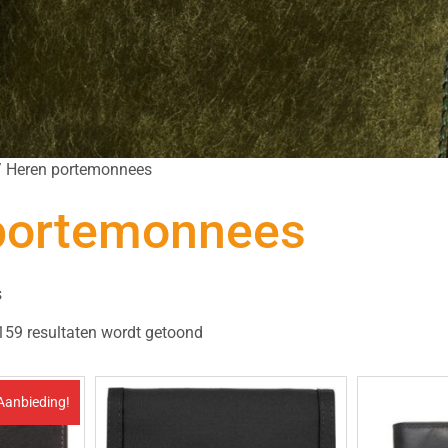
 Heren portemonnees
portemonnees
s
159 resultaten wordt getoond
Aanbieding!