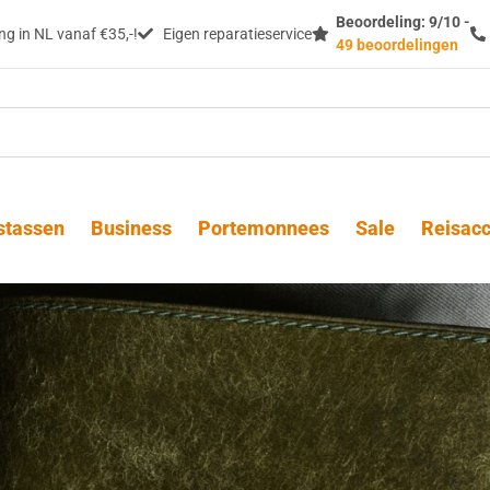
Beoordeling: 9/10 -
g in NL vanaf €35,-!
Eigen reparatieservice
49 beoordelingen
stassen
Business
Portemonnees
Sale
Reisacc