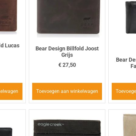
ld Lucas
Bear Design Billfold Joost
Grijs
Bear Des
€
27,50
Fa
kelwagen
Toevoegen aan winkelwagen
Toevoege