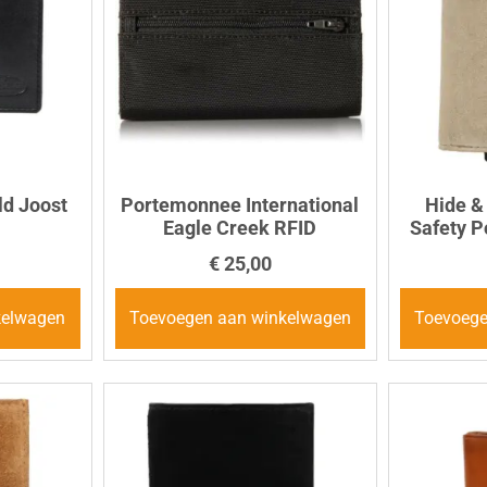
ld Joost
Portemonnee International
Hide &
Eagle Creek RFID
Safety 
€
25,00
kelwagen
Toevoegen aan winkelwagen
Toevoege