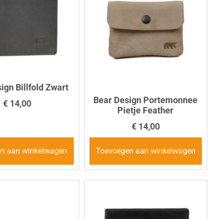
ign Billfold Zwart
Bear Design Portemonnee
€
14,00
Pietje Feather
€
14,00
n aan winkelwagen
Toevoegen aan winkelwagen