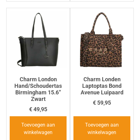
Charm London
Charm Londen
Hand/Schoudertas
Laptoptas Bond
Birmingham 15.6”
Avenue Luipaard
Zwart
€
59,95
€
49,95
Toevoegen aan
Toevoegen aan
winkelwagen
winkelwagen