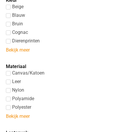
Kleur
Gigi Fratelli
Beige
GUESS
Blauw
Hide & Stitches
Bruin
Kipling
Cognac
Leather Design
Dierenprinten
Micmacbags
Bekijk meer
Olivia Lauren
Plevier
Materiaal
Samsonite
Canvas/Katoen
Spikes & Sparrow
Leer
The Chesterfield Brand
Nylon
Tony Perotti
Polyamide
Wimona
Polyester
Zebra
Bekijk meer