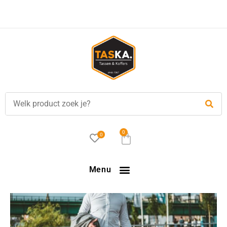
Gratis
verzending in NL vanaf €35,-!
0
0
Menu