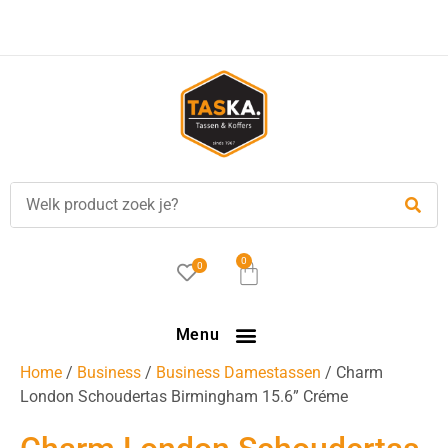
Voor
17.00 uur
besteld, is vandaag verzonden!
0
0
Menu
Home
/
Business
/
Business Damestassen
/ Charm
London Schoudertas Birmingham 15.6” Créme