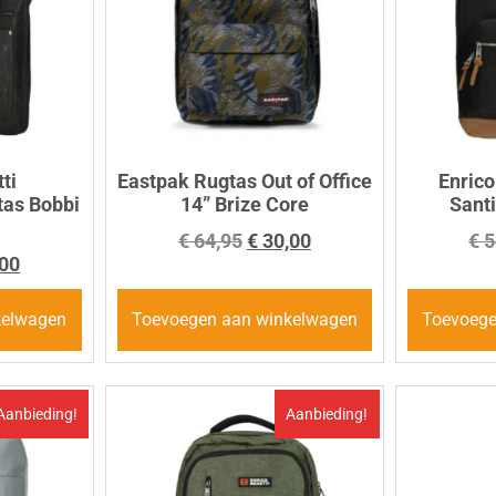
ti
Eastpak Rugtas Out of Office
Enrico
as Bobbi
14” Brize Core
Sant
€
64,95
€
30,00
€
5
00
kelwagen
Toevoegen aan winkelwagen
Toevoege
Aanbieding!
Aanbieding!