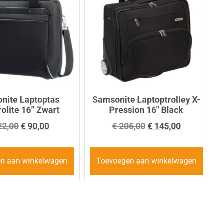
nite Laptoptas
Samsonite Laptoptrolley X-
olite 16” Zwart
Pression 16″ Black
2,00
€
90,00
€
205,00
€
145,00
n aan winkelwagen
Toevoegen aan winkelwagen