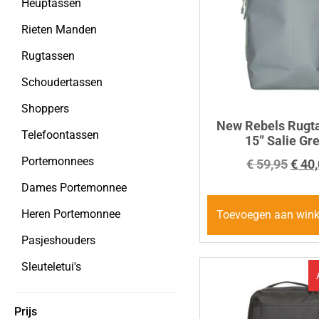
Heuptassen
Rieten Manden
Rugtassen
Schoudertassen
Shoppers
New Rebels Rugta
Telefoontassen
15” Salie Gr
Portemonnees
€
59,95
€
40,
Dames Portemonnee
Heren Portemonnee
Toevoegen aan win
Pasjeshouders
Sleuteletui's
Prijs