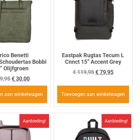
rico Benetti
Eastpak Rugtas Tecum L
Schoudertas Bobbi
Cnnct 15” Accent Grey
” Olijfgroen
€
119,95
€
79,95
9,95
€
30,00
n aan winkelwagen
Toevoegen aan winkelwagen
Aanbieding!
Aanbieding!