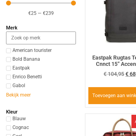
€
25
—
€
239
Merk
American tourister
Eastpak Rugtas 
Bold Banana
Cnnct 15” Accen
Eastpak
€
104,95
€
68
Enrico Benetti
Gabol
Bekijk meer
Toevoegen aan win
Kleur
Blauw
Cognac