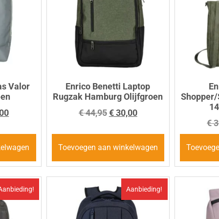
s Valor
Enrico Benetti Laptop
En
een
Rugzak Hamburg Olijfgroen
Shopper/
14
00
€
44,95
€
30,00
€
3
kelwagen
Toevoegen aan winkelwagen
Toevoege
Aanbieding!
Aanbieding!