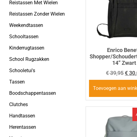
Reistassen Met Wielen
Reistassen Zonder Wielen
Weekendtassen
Schooltassen
Kinderrugtassen
Enrico Benet
Shopper/Schoudert
School Rugzakken
14” Zwart
Schooletui's
€
39,95
€
30,
Tassen
Toevoegen aan win
Boodschappentassen
Clutches
Handtassen
Herentassen