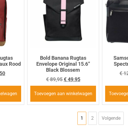
Rugtas
Bold Banana Rugtas
Samso
eaux Rood
Envelope Original 15.6”
Spectr
Black Blossem
50
€
12
€
89,95
€
49,95
kelwagen
Toevoegen aan winkelwagen
Toevoege
1
2
Volgende