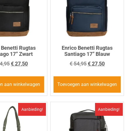
 Benetti Rugtas
Enrico Benetti Rugtas
iago 17” Zwart
Santiago 17” Blauw
4,95
€
27,50
€
54,95
€
27,50
n aan winkelwagen
Toevoegen aan winkelwagen
Aanbieding!
Aanbieding!