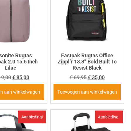
onite Rugtas
Eastpak Rugtas Office
ak 2.0 15.6 Inch
Zippl’r 13.3” Bold Built To
Lilac
Resist Black
9,00
€
85,00
€
69,95
€
35,00
n aan winkelwagen
Toevoegen aan winkelwagen
Aanbieding!
Aanbieding!