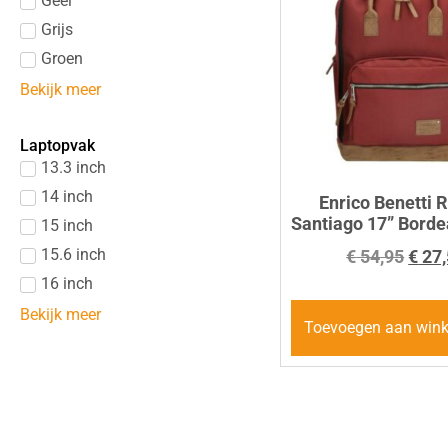
Geel
Grijs
Groen
Bekijk meer
Laptopvak
13.3 inch
14 inch
Enrico Benetti 
Santiago 17” Bord
15 inch
15.6 inch
€
54,95
€
27,
16 inch
Bekijk meer
Toevoegen aan win