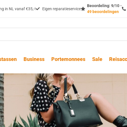
Beoordeling: 9/10 -
g in NL vanaf €35,-!
Eigen reparatieservice
49 beoordelingen
stassen
Business
Portemonnees
Sale
Reisacc