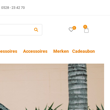
0528 - 23 42 70
0
0
essoires
Accessoires
Merken
Cadeaubon