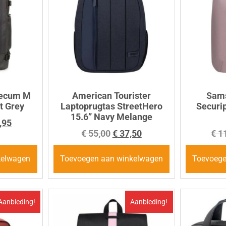
Tecum M
American Tourister
Sams
t Grey
Laptoprugtas StreetHero
Securip
15.6” Navy Melange
,95
€
55,00
€
37,50
€
11
kelwagen
Toevoegen aan winkelwagen
Toevoege
Aanbieding!
Aanbieding!