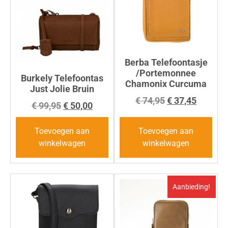
Berba Telefoontasje
/Portemonnee
Burkely Telefoontas
Chamonix Curcuma
Just Jolie Bruin
€
74,95
€
37,45
€
99,95
€
50,00
Toevoegen aan
Toevoegen aan
winkelwagen
winkelwagen
Aanbieding!