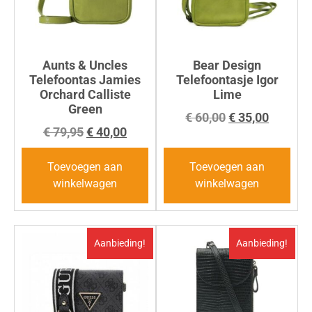
Aunts & Uncles
Bear Design
Telefoontas Jamies
Telefoontasje Igor
Orchard Calliste
Lime
Green
€
60,00
€
35,00
€
79,95
€
40,00
Toevoegen aan
Toevoegen aan
winkelwagen
winkelwagen
Aanbieding!
Aanbieding!