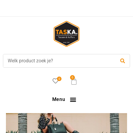
Gratis
verzending in NL vanaf €35,-!
0
0
Menu