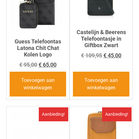
Castelijn & Beerens
Telefoontasje in
Guess Telefoontas
Giftbox Zwart
Latona Chit Chat
Kolen Logo
€
109,95
€
45,00
€
95,00
€
65,00
Toevoegen aan
Toevoegen aan
winkelwagen
winkelwagen
Aanbieding!
Aanbieding!