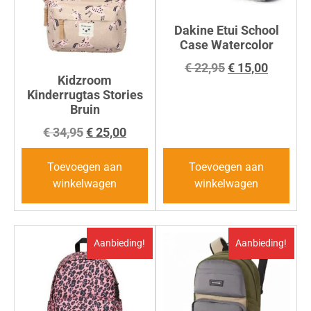
Dakine Etui School
Case Watercolor
€
22,95
€
15,00
Kidzroom
Kinderrugtas Stories
Bruin
€
34,95
€
25,00
Toevoegen aan
Toevoegen aan
winkelwagen
winkelwagen
Aanbieding!
Aanbieding!