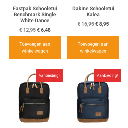
Eastpak Schooletui
Dakine Schooletui
Benchmark Single
Kalea
White Dance
€
16,95
€
8,95
€
12,95
€
6,48
Toevoegen aan
Toevoegen aan
winkelwagen
winkelwagen
Aanbieding!
Aanbieding!