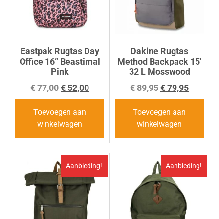
Eastpak Rugtas Day
Dakine Rugtas
Office 16” Beastimal
Method Backpack 15′
Pink
32 L Mosswood
€
77,00
€
52,00
€
89,95
€
79,95
Toevoegen aan
Toevoegen aan
winkelwagen
winkelwagen
Aanbieding!
Aanbieding!