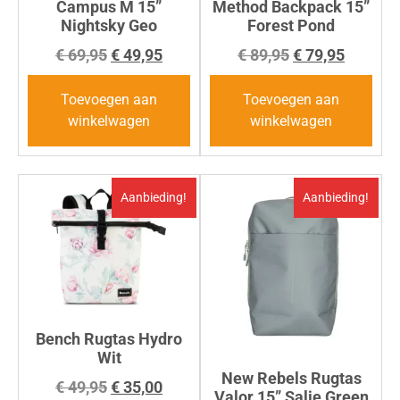
Campus M 15”
Method Backpack 15”
Nightsky Geo
Forest Pond
€
69,95
€
49,95
€
89,95
€
79,95
Toevoegen aan
Toevoegen aan
winkelwagen
winkelwagen
Aanbieding!
Aanbieding!
Bench Rugtas Hydro
Wit
New Rebels Rugtas
€
49,95
€
35,00
Valor 15” Salie Green