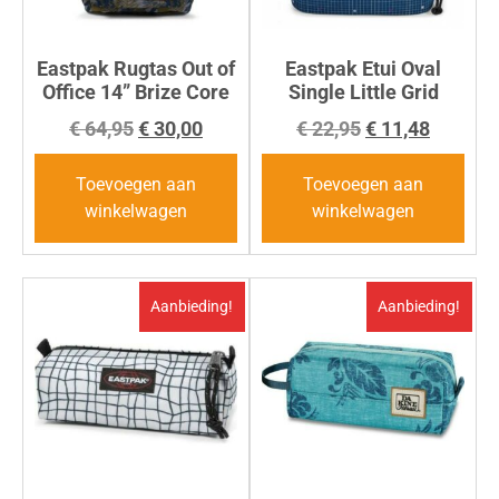
Eastpak Rugtas Out of
Eastpak Etui Oval
Office 14” Brize Core
Single Little Grid
€
64,95
€
30,00
€
22,95
€
11,48
Toevoegen aan
Toevoegen aan
winkelwagen
winkelwagen
Aanbieding!
Aanbieding!