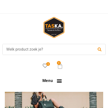
Gratis
verzending in NL vanaf €35,-!
0
0
Menu