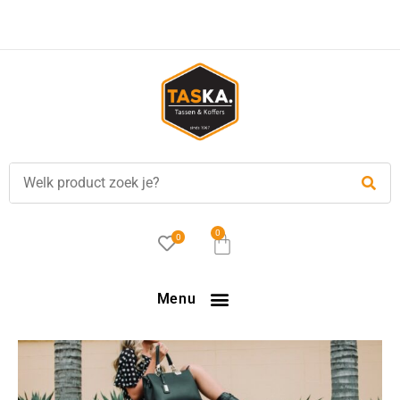
Voor
17.00 uur
besteld, is vandaag verzonden!
0
0
Menu