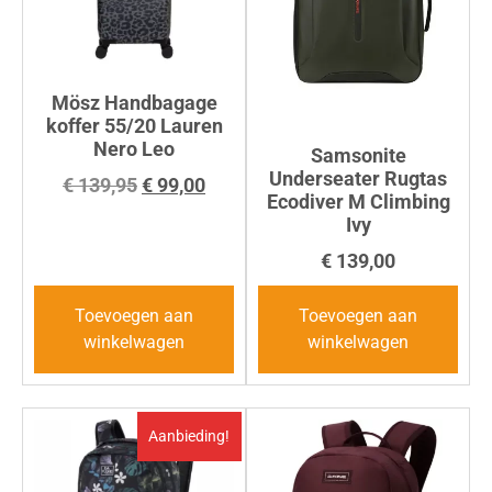
Mösz Handbagage
koffer 55/20 Lauren
Nero Leo
Samsonite
Underseater Rugtas
€
139,95
€
99,00
Ecodiver M Climbing
Ivy
€
139,00
Toevoegen aan
Toevoegen aan
winkelwagen
winkelwagen
Aanbieding!