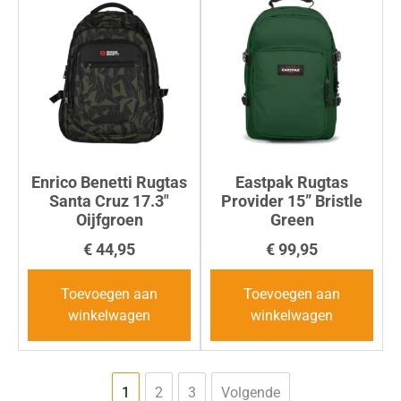
Enrico Benetti Rugtas
Eastpak Rugtas
Santa Cruz 17.3″
Provider 15” Bristle
Oijfgroen
Green
€
44,95
€
99,95
Toevoegen aan
Toevoegen aan
winkelwagen
winkelwagen
1
2
3
Volgende