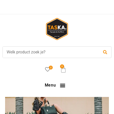
0
0
Menu