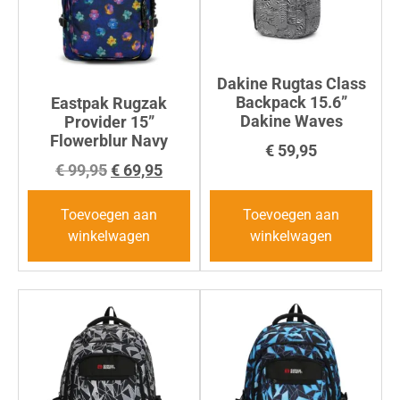
Dakine Rugtas Class
Backpack 15.6”
Eastpak Rugzak
Dakine Waves
Provider 15”
Flowerblur Navy
€
59,95
€
99,95
€
69,95
Toevoegen aan
Toevoegen aan
winkelwagen
winkelwagen