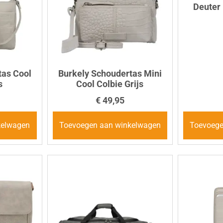
Deuter
tas Cool
Burkely Schoudertas Mini
s
Cool Colbie Grijs
€
49,95
kelwagen
Toevoegen aan winkelwagen
Toevoege