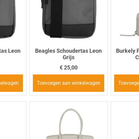
tas Leon
Beagles Schoudertas Leon
Burkely 
Grijs
C
€
25,00
kelwagen
Toevoegen aan winkelwagen
Toevoege