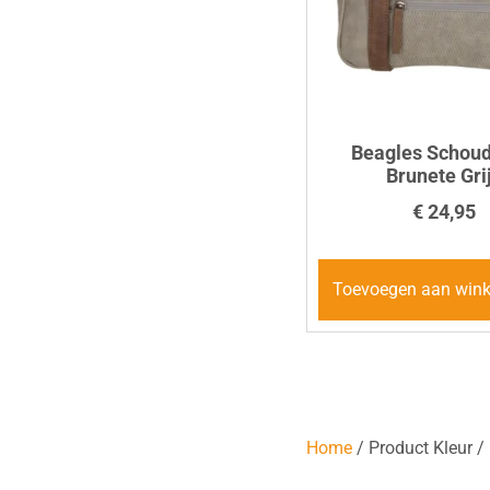
Beagles Schoud
Brunete Gri
€
24,95
Toevoegen aan win
Home
/ Product Kleur /