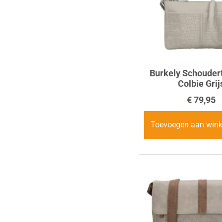
Burkely Schouder
Colbie Grij
€
79,95
Toevoegen aan win