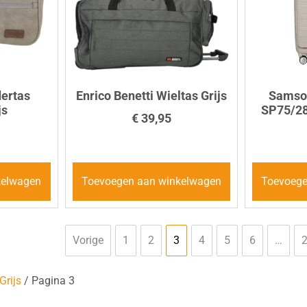
ertas
Enrico Benetti Wieltas Grijs
Samson
js
SP75/28
€
39,95
kelwagen
Toevoegen aan winkelwagen
Toevoege
Vorige
1
2
3
4
5
6
…
Grijs
/ Pagina 3