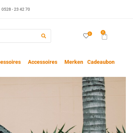
0528 - 23 42 70
0
0
essoires
Accessoires
Merken
Cadeaubon