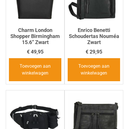
Charm London
Enrico Benetti
Shopper Birmingham
Schoudertas Nouméa
15.6” Zwart
Zwart
€
49,95
€
29,95
Toevoegen aan
Toevoegen aan
winkelwagen
winkelwagen