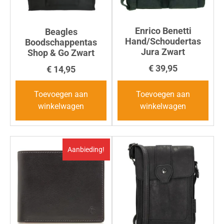
Enrico Benetti
Beagles
Hand/Schoudertas
Boodschappentas
Jura Zwart
Shop & Go Zwart
€
39,95
€
14,95
Toevoegen aan
Toevoegen aan
winkelwagen
winkelwagen
Aanbieding!