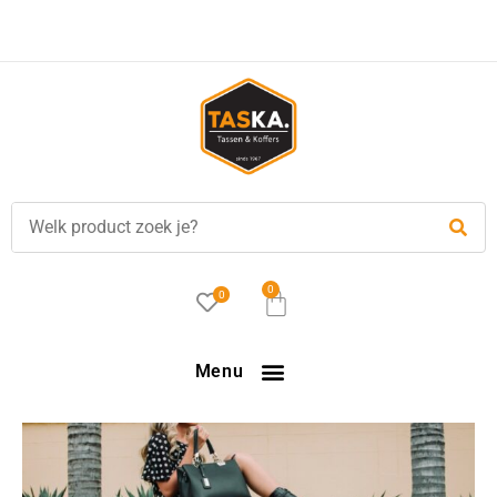
Gratis
verzending in NL vanaf €35,-!
0
0
Menu