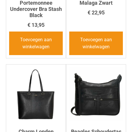
Portemonnee
Malaga Zwart
Undercover Bra Stash
€
22,95
Black
€
13,95
Toevoegen aan
Toevoegen aan
winkelwagen
winkelwagen
Charm Londen
Beagles Schoudertas