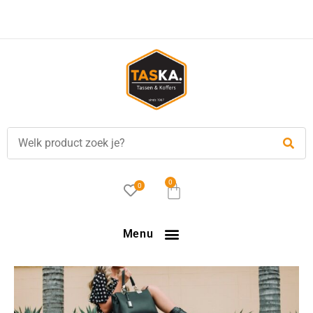
Voor
17.00 uur
besteld, is vandaag verzonden!
0
0
Menu