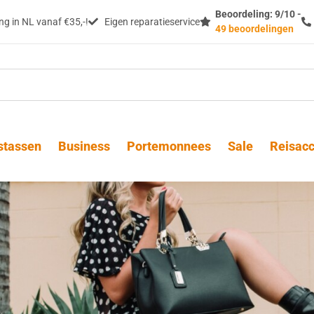
Beoordeling: 9/10 -
g in NL vanaf €35,-!
Eigen reparatieservice
49 beoordelingen
stassen
Business
Portemonnees
Sale
Reisacc