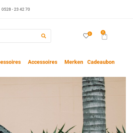
0528 - 23 42 70
0
0
essoires
Accessoires
Merken
Cadeaubon