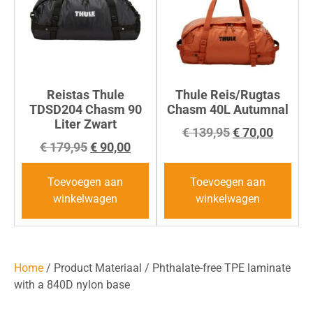
Reistas Thule
Thule Reis/Rugtas
TDSD204 Chasm 90
Chasm 40L Autumnal
Liter Zwart
€
139,95
€
70,00
€
179,95
€
90,00
Toevoegen aan
Toevoegen aan
winkelwagen
winkelwagen
Home
/ Product Materiaal / Phthalate-free TPE laminate
with a 840D nylon base