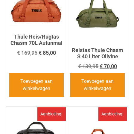
Thule Reis/Rugtas
Chasm 70L Autunmal
Reistas Thule Chasm
€
169,95
€
85,00
S 40 Liter Olivine
€
139,95
€
70,00
Toevoegen aan
Toevoegen aan
winkelwagen
winkelwagen
Aanbieding!
Aanbieding!