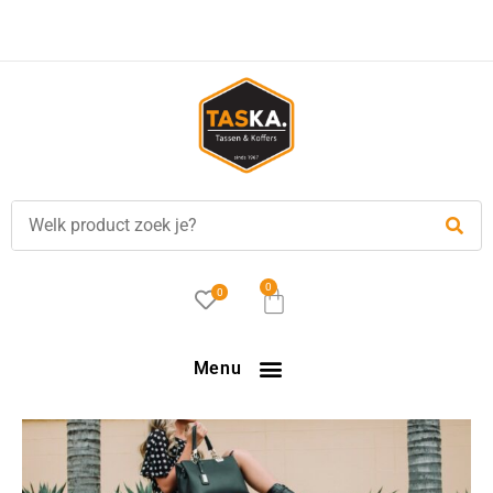
Voor
17.00 uur
besteld, is vandaag verzonden!
0
0
Menu