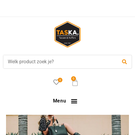
Voor
17.00 uur
besteld, is vandaag verzonden!
0
0
Menu