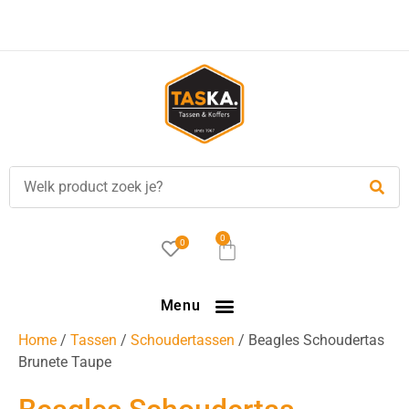
Gratis
verzending in NL vanaf €35,-!
0
0
Menu
Home
/
Tassen
/
Schoudertassen
/ Beagles Schoudertas
Brunete Taupe