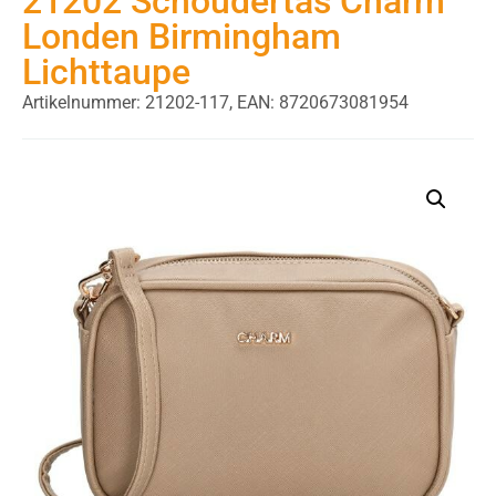
21202 Schoudertas Charm
Londen Birmingham
Lichttaupe
Artikelnummer: 21202-117,
EAN: 8720673081954