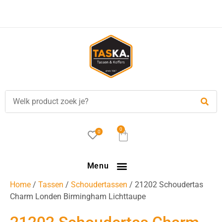
Gratis
verzending in NL vanaf €35,-!
0
0
Menu
Home
/
Tassen
/
Schoudertassen
/ 21202 Schoudertas
Charm Londen Birmingham Lichttaupe