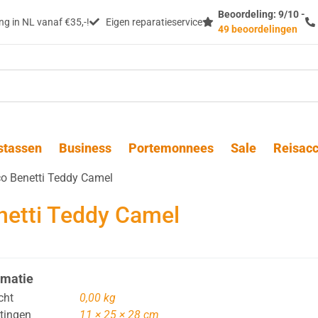
Beoordeling: 9/10 -
g in NL vanaf €35,-!
Eigen reparatieservice
49 beoordelingen
stassen
Business
Portemonnees
Sale
Reisacc
o Benetti Teddy Camel
netti Teddy Camel
rmatie
cht
0,00 kg
tingen
11 × 25 × 28 cm