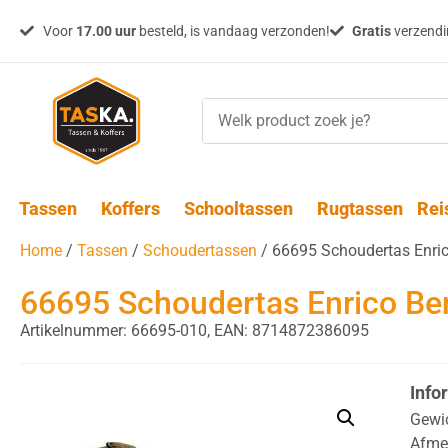
Voor
17.00 uur
besteld, is vandaag verzonden!
Gratis
verzendin
Tassen
Koffers
Schooltassen
Rugtassen
Rei
Home
/
Tassen
/
Schoudertassen
/ 66695 Schoudertas Enric
66695 Schoudertas Enrico Be
Artikelnummer: 66695-010,
EAN: 8714872386095
Info
Gewi
Afme