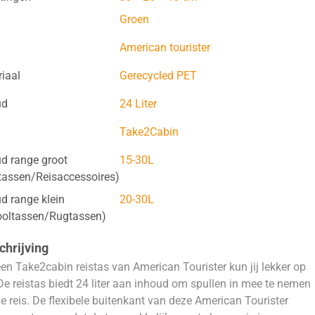
Groen
American tourister
iaal
Gerecycled PET
ud
24 Liter
Take2Cabin
d range groot
15-30L
tassen/Reisaccessoires)
d range klein
20-30L
ooltassen/Rugtassen)
hrijving
en Take2cabin reistas van American Tourister kun jij lekker op
 De reistas biedt 24 liter aan inhoud om spullen in mee te nemen
je reis. De flexibele buitenkant van deze American Tourister