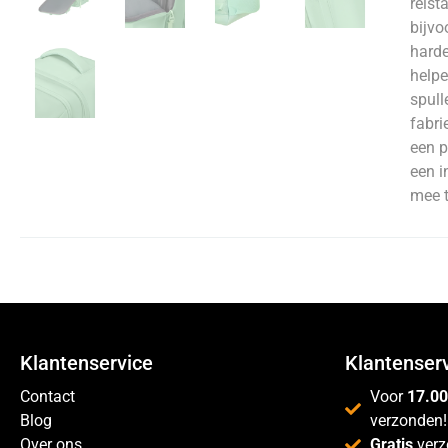
reist
bijvo
harde
helpe
spull
fabri
een p
een i
mee 
Klantenservice
Klantenser
Contact
Voor
17.00
Blog
verzonden!
Over ons
Gratis
verz