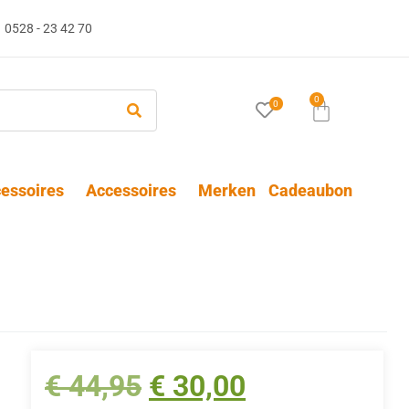
0528 - 23 42 70
0
0
essoires
Accessoires
Merken
Cadeaubon
€
44,95
€
30,00