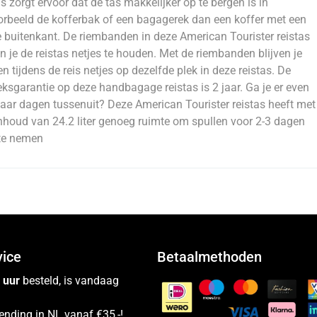
as zorgt ervoor dat de tas makkelijker op te bergen is in
orbeeld de kofferbak of een bagagerek dan een koffer met een
 buitenkant. De riembanden in deze American Tourister reistas
n je de reistas netjes te houden. Met de riembanden blijven je
en tijdens de reis netjes op dezelfde plek in deze reistas. De
eksgarantie op deze handbagage reistas is 2 jaar. Ga je er even
aar dagen tussenuit? Deze American Tourister reistas heeft met
nhoud van 24.2 liter genoeg ruimte om spullen voor 2-3 dagen
te nemen
vice
Betaalmethoden
 uur
besteld, is vandaag
ending in NL vanaf €35,-!