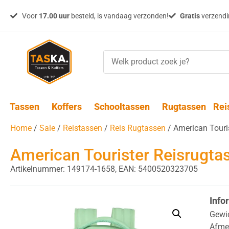
Voor
17.00 uur
besteld, is vandaag verzonden!
Gratis
verzendin
Tassen
Koffers
Schooltassen
Rugtassen
Rei
Home
/
Sale
/
Reistassen
/
Reis Rugtassen
/ American Touri
American Tourister Reisrugta
Artikelnummer: 149174-1658,
EAN: 5400520323705
Info
Gewi
Afme