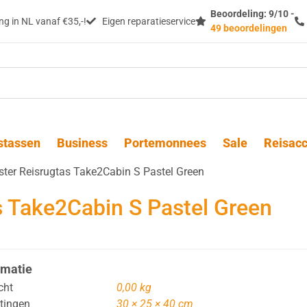
Beoordeling: 9/10 -
g in NL vanaf €35,-!
Eigen reparatieservice
49 beoordelingen
stassen
Business
Portemonnees
Sale
Reisacc
ster Reisrugtas Take2Cabin S Pastel Green
s Take2Cabin S Pastel Green
rmatie
cht
0,00 kg
tingen
30 × 25 × 40 cm