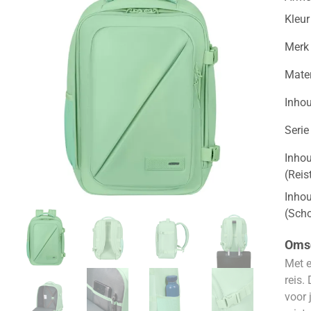
Kleur
Merk
Mater
Inho
Serie
Inhou
(Reis
Inhou
(Sch
Omsc
Met e
reis.
voor 