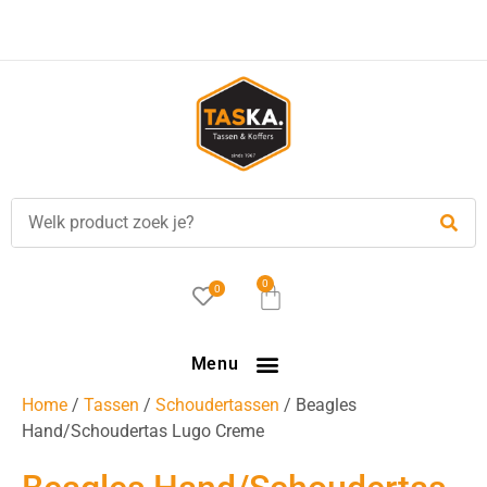
Voor
17.00 uur
besteld, is vandaag verzonden!
0
0
Menu
Home
/
Tassen
/
Schoudertassen
/ Beagles
Hand/Schoudertas Lugo Creme