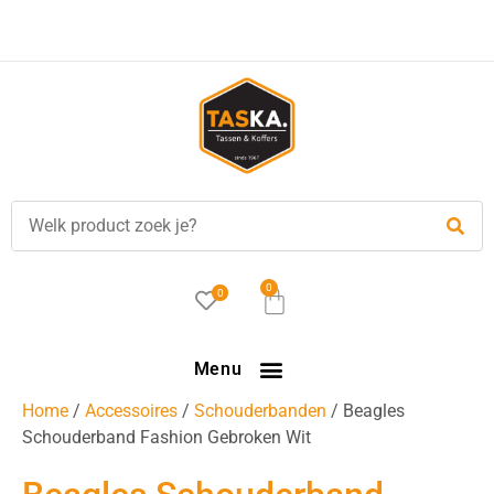
Voor
17.00 uur
besteld, is vandaag verzonden!
0
0
Menu
Home
/
Accessoires
/
Schouderbanden
/ Beagles
Schouderband Fashion Gebroken Wit