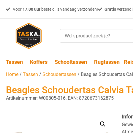
Voor
17.00 uur
besteld, is vandaag verzonden!
Gratis
verzendin
Tassen
Koffers
Schooltassen
Rugtassen
Rei
Home
/
Tassen
/
Schoudertassen
/ Beagles Schoudertas Ca
Beagles Schoudertas Calvia 
Artikelnummer: W00805-016,
EAN: 8720673162875
Info
Gewi
Afme