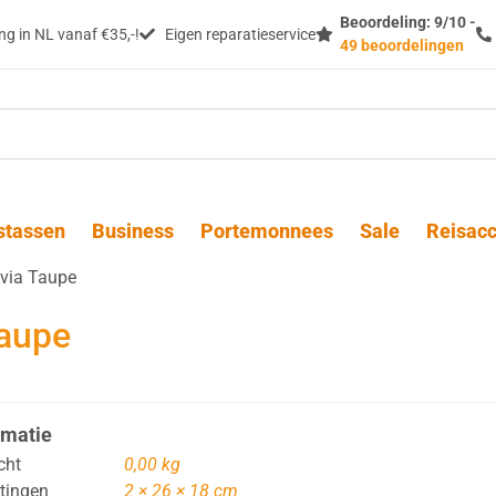
Beoordeling: 9/10 -
g in NL vanaf €35,-!
Eigen reparatieservice
49 beoordelingen
stassen
Business
Portemonnees
Sale
Reisacc
lvia Taupe
Taupe
rmatie
cht
0,00 kg
tingen
2 × 26 × 18 cm