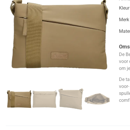
Kleur
Merk
Mater
Omsc
De Be
voor 
om je
De ta
voor-
spull
comf