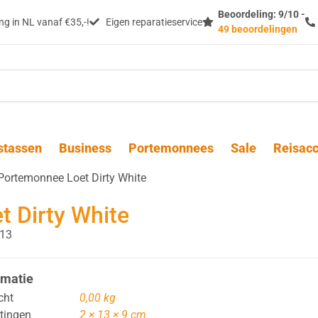
Beoordeling: 9/10 -
g in NL vanaf €35,-!
Eigen reparatieservice
49 beoordelingen
stassen
Business
Portemonnees
Sale
Reisacc
Portemonnee Loet Dirty White
 Dirty White
13
rmatie
cht
0,00 kg
tingen
2 × 13 × 9 cm