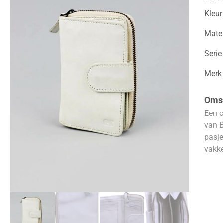
Kleur
Mater
Serie
Merk
Omsc
Een c
van B
pasje
vakke