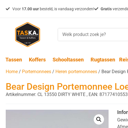
Voor
17.00 uur
besteld, is vandaag verzonden!
Gratis
verzendin
Tassen
Koffers
Schooltassen
Rugtassen
Rei
Home
/
Portemonnees
/
Heren portemonnees
/ Bear Design 
Bear Design Portemonnee Loet
Artikelnummer: CL 13550 DIRTY WHITE ,
EAN: 87177410553
Info
Gewi
Afme