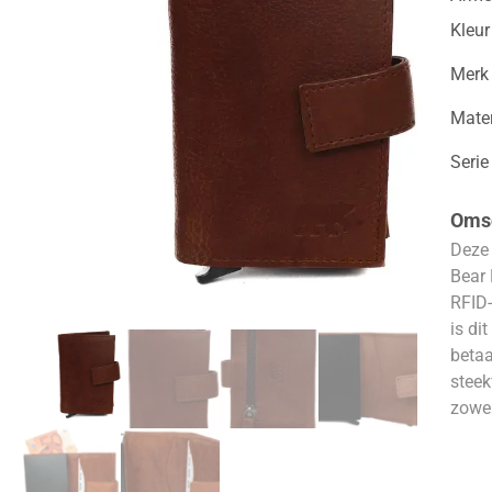
Kleur
Merk
Mater
Serie
Omsc
Deze 
Bear 
RFID-
is di
betaa
steek
zowel