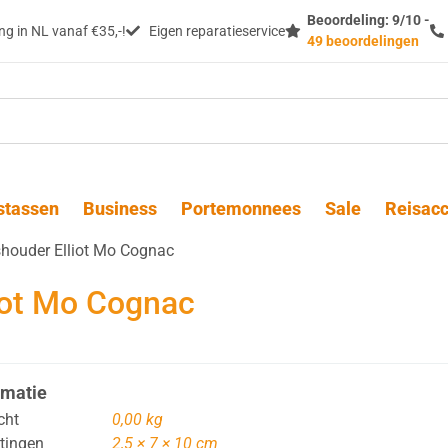
Beoordeling: 9/10 -
g in NL vanaf €35,-!
Eigen reparatieservice
49 beoordelingen
stassen
Business
Portemonnees
Sale
Reisacc
shouder Elliot Mo Cognac
iot Mo Cognac
rmatie
cht
0,00 kg
tingen
2,5 × 7 × 10 cm