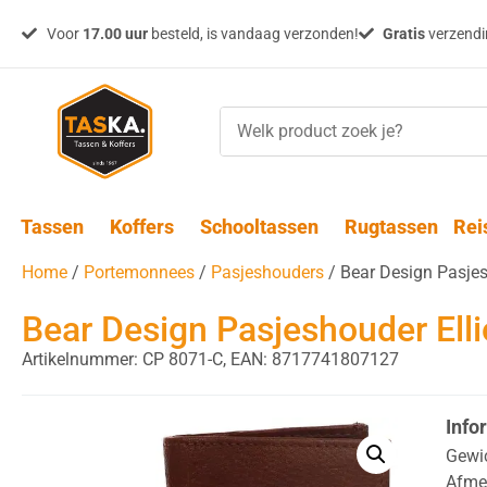
Voor
17.00 uur
besteld, is vandaag verzonden!
Gratis
verzendin
Tassen
Koffers
Schooltassen
Rugtassen
Rei
Home
/
Portemonnees
/
Pasjeshouders
/ Bear Design Pasje
Bear Design Pasjeshouder Ell
Artikelnummer: CP 8071-C,
EAN: 8717741807127
Info
Gewi
Afme