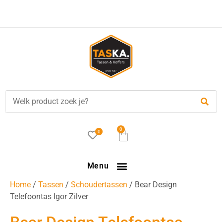
Voor
17.00 uur
besteld, is vandaag verzonden!
0
0
Menu
Home
/
Tassen
/
Schoudertassen
/ Bear Design
Telefoontas Igor Zilver