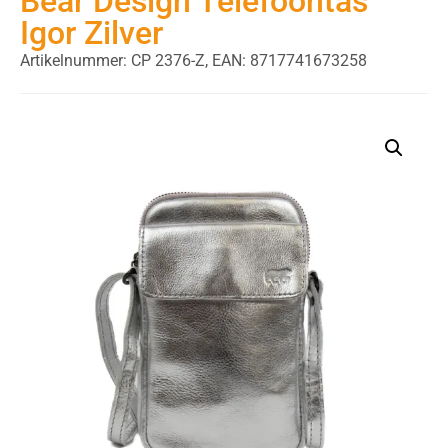
Bear Design Telefoontas
Igor Zilver
Artikelnummer: CP 2376-Z,
EAN: 8717741673258