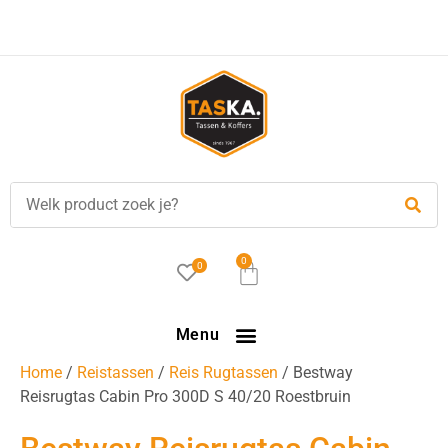
Voor
17.00 uur
besteld, is vandaag verzonden!
0
0
Menu
Home
/
Reistassen
/
Reis Rugtassen
/ Bestway
Reisrugtas Cabin Pro 300D S 40/20 Roestbruin