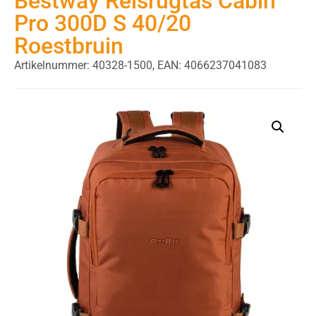
Bestway Reisrugtas Cabin
Pro 300D S 40/20
Roestbruin
Artikelnummer: 40328-1500,
EAN: 4066237041083