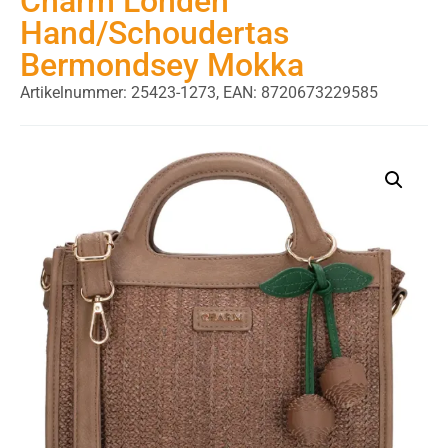
Charm Londen
Hand/Schoudertas
Bermondsey Mokka
Artikelnummer: 25423-1273,
EAN: 8720673229585