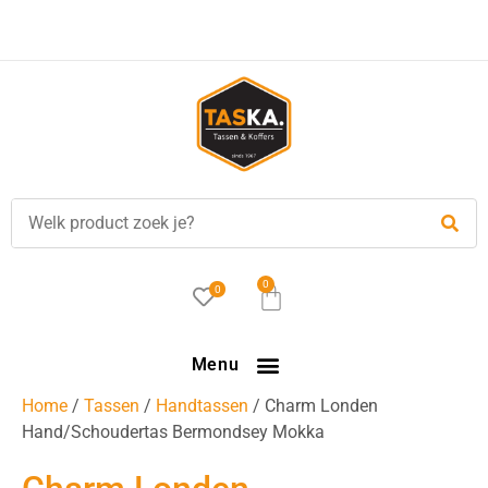
Voor
17.00 uur
besteld, is vandaag verzonden!
0
0
Menu
Home
/
Tassen
/
Handtassen
/ Charm Londen
Hand/Schoudertas Bermondsey Mokka