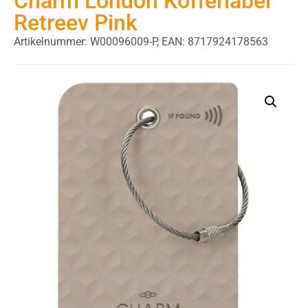
Charm London Kofferlabel
Retreev Pink
Artikelnummer: W00096009-P,
EAN: 8717924178563