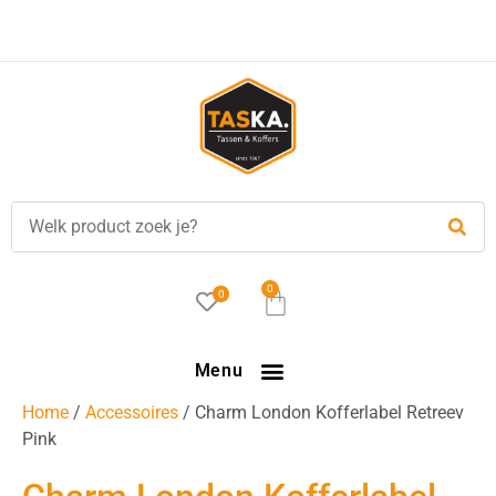
Voor
17.00 uur
besteld, is vandaag verzonden!
0
0
Menu
Home
/
Accessoires
/ Charm London Kofferlabel Retreev
Pink