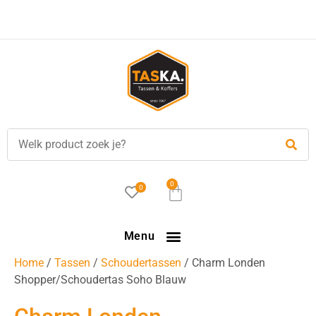
Voor
17.00 uur
besteld, is vandaag verzonden!
0
0
Menu
Home
/
Tassen
/
Schoudertassen
/ Charm Londen
Shopper/Schoudertas Soho Blauw