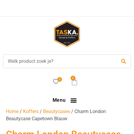
0
0
Menu
Home
/
Koffers
/
Beautycases
/ Charm London
Beautycase Capetown Blauw