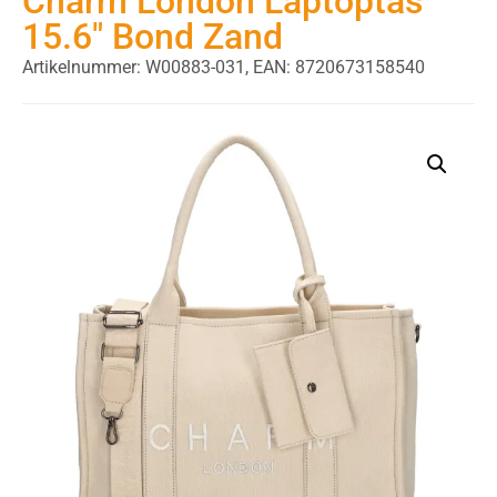
Charm London Laptoptas
15.6″ Bond Zand
Artikelnummer: W00883-031,
EAN: 8720673158540