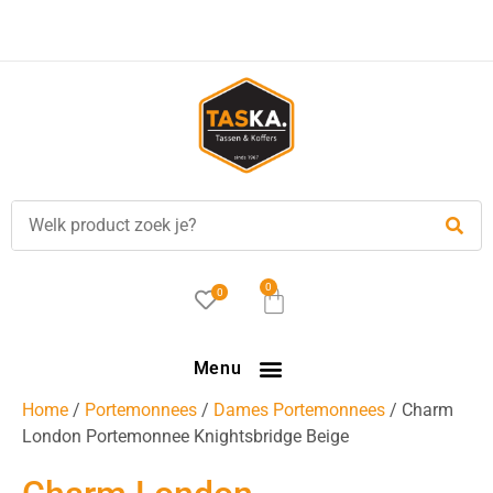
Voor
17.00 uur
besteld, is vandaag verzonden!
0
0
Menu
Home
/
Portemonnees
/
Dames Portemonnees
/ Charm
London Portemonnee Knightsbridge Beige