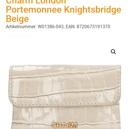
Charm London
Portemonnee Knightsbridge
Beige
Artikelnummer: W01386-043,
EAN: 8720673191370