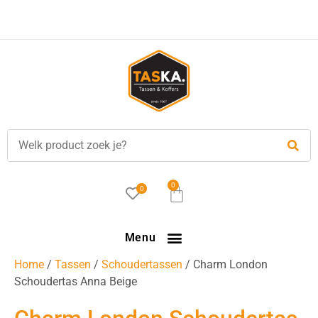
Gratis
verzending in NL vanaf €35,-!
0
0
Menu
Home
/
Tassen
/
Schoudertassen
/ Charm London
Schoudertas Anna Beige