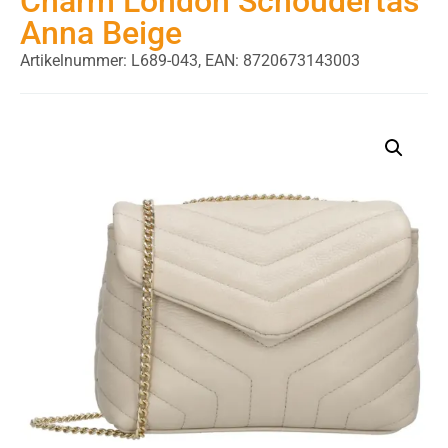
Charm London Schoudertas
Anna Beige
Artikelnummer: L689-043,
EAN: 8720673143003