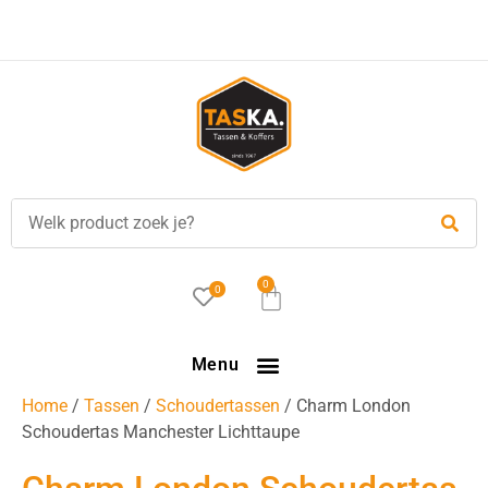
Voor
17.00 uur
besteld, is vandaag verzonden!
0
0
Menu
Home
/
Tassen
/
Schoudertassen
/ Charm London
Schoudertas Manchester Lichttaupe