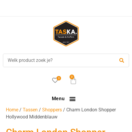
Voor
17.00 uur
besteld, is vandaag verzonden!
0
0
Menu
Home
/
Tassen
/
Shoppers
/ Charm London Shopper
Hollywood Middenblauw