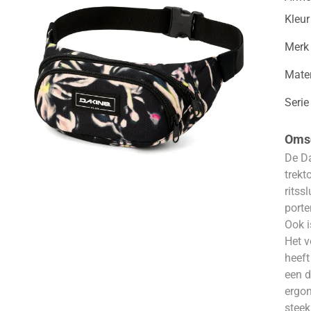
Kleur
Merk
Mater
Serie
Omsc
De Da
trekt
ritss
porte
Ook i
Het v
heeft
een d
ergo
steek