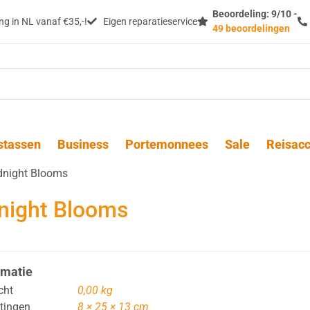
Beoordeling: 9/10 -
g in NL vanaf €35,-!
Eigen reparatieservice
49 beoordelingen
stassen
Business
Portemonnees
Sale
Reisacc
dnight Blooms
night Blooms
rmatie
cht
0,00 kg
tingen
8 × 25 × 13 cm