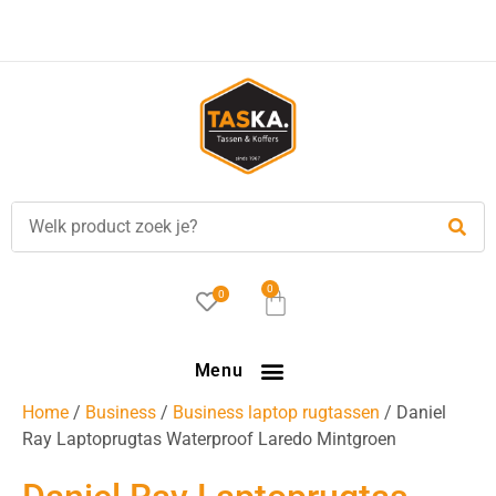
Voor
17.00 uur
besteld, is vandaag verzonden!
0
0
Menu
Home
/
Business
/
Business laptop rugtassen
/ Daniel
Ray Laptoprugtas Waterproof Laredo Mintgroen