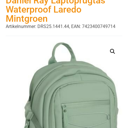
Daniel Ray Laptoprugtas
Waterproof Laredo
Mintgroen
Artikelnummer: DRS25.1441.44,
EAN: 7423400749714