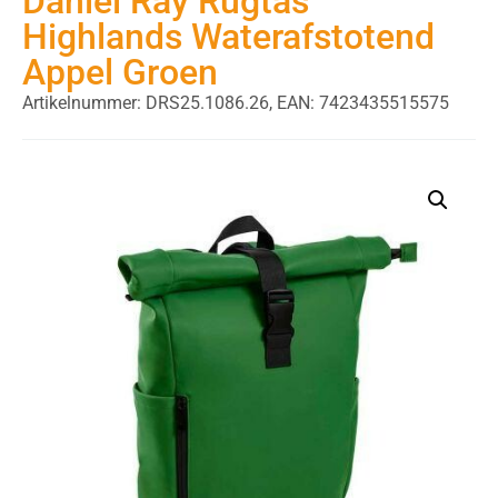
Daniel Ray Rugtas
Highlands Waterafstotend
Appel Groen
Artikelnummer: DRS25.1086.26,
EAN: 7423435515575