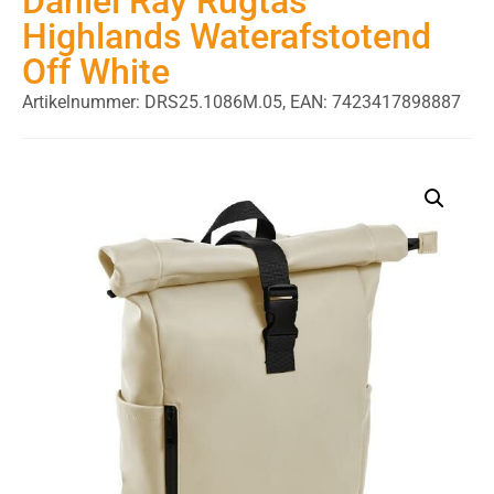
Daniel Ray Rugtas
Highlands Waterafstotend
Off White
Artikelnummer: DRS25.1086M.05,
EAN: 7423417898887