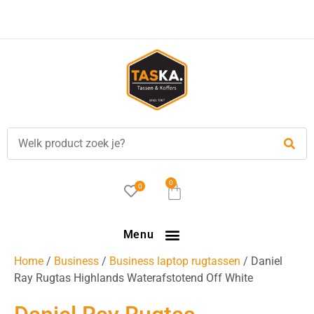
Voor
17.00 uur
besteld, is vandaag verzonden!
0
0
Menu
Home
/
Business
/
Business laptop rugtassen
/ Daniel
Ray Rugtas Highlands Waterafstotend Off White