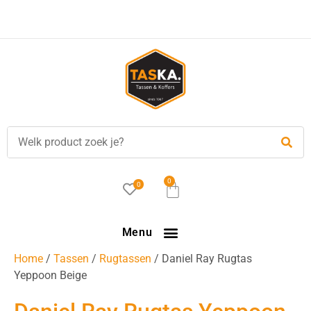
Gratis
verzending in NL vanaf €35,-!
0
0
Menu
Home
/
Tassen
/
Rugtassen
/ Daniel Ray Rugtas
Yeppoon Beige