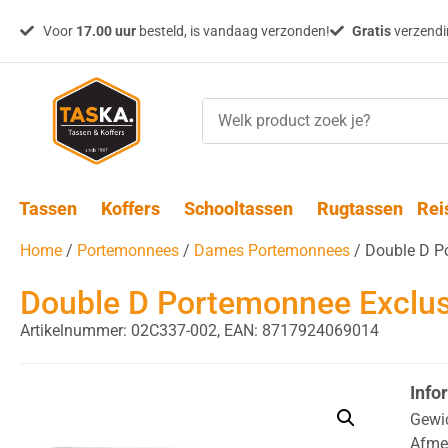
Voor
17.00 uur
besteld, is vandaag verzonden!
Gratis
verzendin
Tassen
Koffers
Schooltassen
Rugtassen
Rei
Home
/
Portemonnees
/
Dames Portemonnees
/ Double D P
Double D Portemonnee Exclus
Artikelnummer: 02C337-002,
EAN: 8717924069014
Info
Gewi
Afme