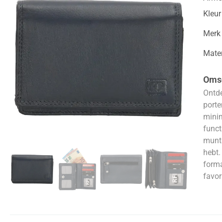
Kleur
Merk
Mater
Omsc
Ontde
porte
minim
funct
muntg
hebt.
forma
favor