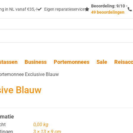
Beoordeling: 9/10 -
g in NL vanaf €35,-!
Eigen reparatieservice
49 beoordelingen
stassen
Business
Portemonnees
Sale
Reisacc
ortemonnee Exclusive Blauw
ive Blauw
rmatie
cht
0,00 kg
tingen
3 × 13 × 9 cm