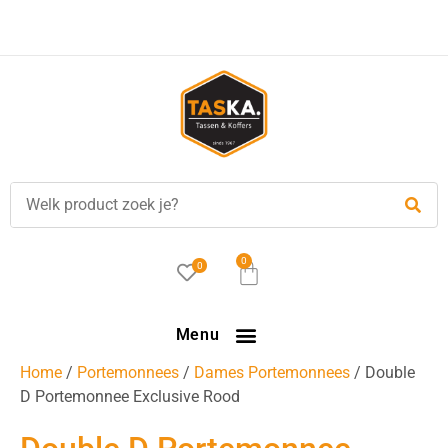
Voor
17.00 uur
besteld, is vandaag verzonden!
0
0
Menu
Home
/
Portemonnees
/
Dames Portemonnees
/ Double
D Portemonnee Exclusive Rood