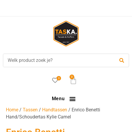
Voor
17.00 uur
besteld, is vandaag verzonden!
0
0
Menu
Home
/
Tassen
/
Handtassen
/ Enrico Benetti
Hand/Schoudertas Kylie Camel