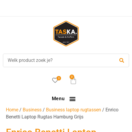
Voor
17.00 uur
besteld, is vandaag verzonden!
0
0
Menu
Home
/
Business
/
Business laptop rugtassen
/ Enrico
Benetti Laptop Rugtas Hamburg Grijs