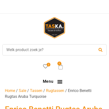
Voor
17.00 uur
besteld, is vandaag verzonden!
0
0
Menu
Home
/
Sale
/
Tassen
/
Rugtassen
/ Enrico Benetti
Rugtas Aruba Turquoise