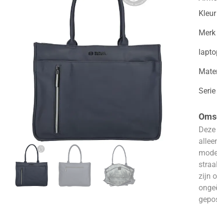
Kleur
Merk
lapt
Mater
Serie
Omsc
Deze 
allee
moder
straa
zijn 
ongeë
gepos