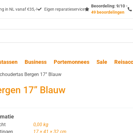
Beoordeling: 9/10 -
g in NL vanaf €35,-!
Eigen reparatieservice
49 beoordelingen
stassen
Business
Portemonnees
Sale
Reisacc
Schoudertas Bergen 17” Blauw
ergen 17” Blauw
rmatie
cht
0,00 kg
tingen
17 × 41 × 32 cm