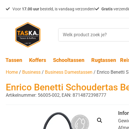
Voor
17.00 uur
besteld, is vandaag verzonden!
Gratis
verzendin
Tassen
Koffers
Schooltassen
Rugtassen
Rei
Home
/
Business
/
Business Damestassen
/ Enrico Benetti 
Enrico Benetti Schoudertas B
Artikelnummer: 56005-002,
EAN: 8714872398777
Info
Gewi
Afme