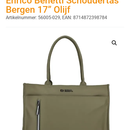
Enrico Benetti Schoudertas
Bergen 17” Olijf
Artikelnummer: 56005-029,
EAN: 8714872398784