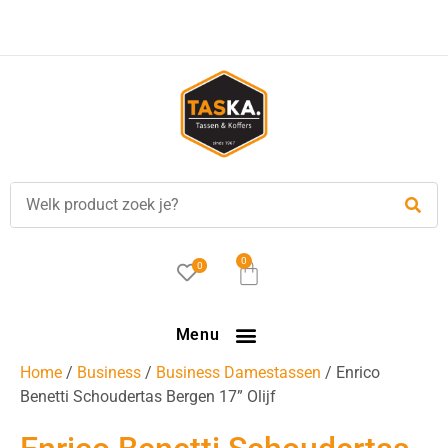
Voor
17.00 uur
besteld, is vandaag verzonden!
0
0
Menu
Home
/
Business
/
Business Damestassen
/ Enrico
Benetti Schoudertas Bergen 17” Olijf