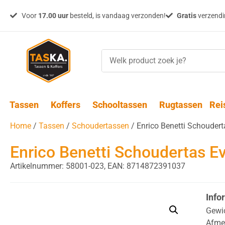
Voor
17.00 uur
besteld, is vandaag verzonden!
Gratis
verzendin
Tassen
Koffers
Schooltassen
Rugtassen
Rei
Home
/
Tassen
/
Schoudertassen
/ Enrico Benetti Schoudert
Enrico Benetti Schoudertas E
Artikelnummer: 58001-023,
EAN: 8714872391037
Info
Gewi
Afme