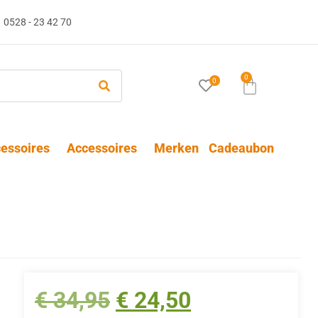
0528 - 23 42 70
0
0
essoires
Accessoires
Merken
Cadeaubon
€
34,95
€
24,50