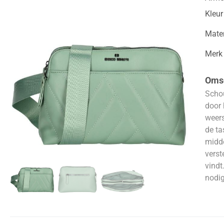
Kleur
Mater
Merk
Omsc
Schou
door 
weers
de ta
midde
verst
vindt
nodig