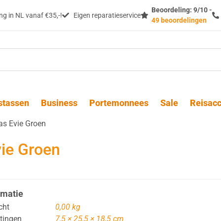
Beoordeling: 9/10 -
g in NL vanaf €35,-!
Eigen reparatieservice
49 beoordelingen
stassen
Business
Portemonnees
Sale
Reisacc
as Evie Groen
vie Groen
rmatie
cht
0,00 kg
tingen
7,5 × 25,5 × 18,5 cm