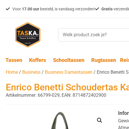
Voor
17.00 uur
besteld, is vandaag verzonden!
Gratis
verzendin
Tassen
Koffers
Schooltassen
Rugtassen
Rei
Home
/
Business
/
Business Damestassen
/ Enrico Benetti S
Enrico Benetti Schoudertas Kat
Artikelnummer: 66799-029,
EAN: 8714872402900
Info
Gewi
Afme