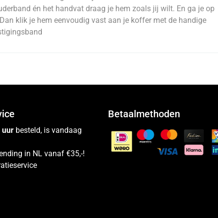
derband én het handvat draag je hem zoals jij wilt. En ga je op
 Dan klik je hem eenvoudig vast aan je koffer met de handige
stigingsband
vice
Betaalmethoden
 uur
besteld, is vandaag
ending in NL vanaf €35,-!
atieservice