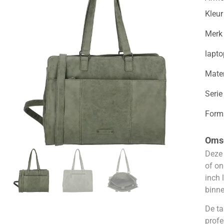
Kleur
Merk
lapt
Mater
Serie
Form
Omsc
Deze 
of on
inch 
binne
De ta
profe