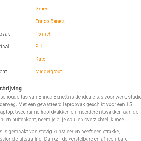
Groen
Enrico Benetti
opvak
15 inch
iaal
PU
Kate
aat
Middelgroot
hrijving
schoudertas van Enrico Benetti is dé ideale tas voor werk, studi
derweg. Met een gewatteerd laptopvak geschikt voor een 15
laptop, twee ruime hoofdvakken en meerdere ritsvakken aan de
n- en buitenkant, neem je al je spullen overzichtelijk mee.
s is gemaakt van stevig kunstleer en heeft een strakke,
ssionele uitstraling. Dankzij de verstelbare en afneembare