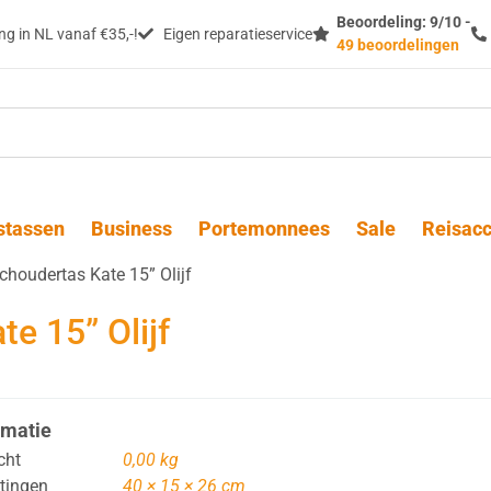
Beoordeling: 9/10 -
g in NL vanaf €35,-!
Eigen reparatieservice
49 beoordelingen
stassen
Business
Portemonnees
Sale
Reisacc
choudertas Kate 15” Olijf
e 15” Olijf
rmatie
cht
0,00 kg
tingen
40 × 15 × 26 cm