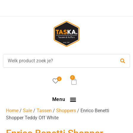
Voor
17.00 uur
besteld, is vandaag verzonden!
0
0
Menu
Home
/
Sale
/
Tassen
/
Shoppers
/ Enrico Benetti
Shopper Teddy Off White